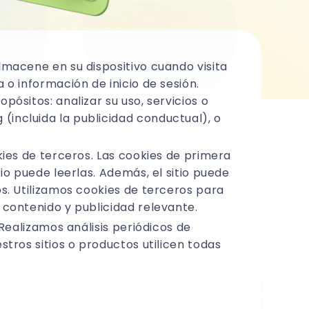
Bloqueo de
activación en iPhone
iPad/ iPod touch
Descifrador
lmacene en su dispositivo cuando visita
de
 o información de inicio de sesión.
respaldos
iTunes
pósitos: analizar su uso, servicios o
Eliminar la
(incluida la publicidad conductual), o
contraseña de
respaldo de
iTunes sin
kies de terceros. Las cookies de primera
esfuerzo
io puede leerlas. Además, el sitio puede
os. Utilizamos cookies de terceros para
Administrador
 contenido y publicidad relevante.
de
contraseñas
 Realizamos análisis periódicos de
iOS
stros sitios o productos utilicen todas
Encuentre
contraseñas
guardadas en
iPhone/iPad y
expórtelas