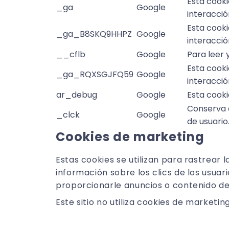
Esta cooki
_ga
Google
interacció
Esta cooki
_ga_B8SKQ9HHPZ
Google
interacció
__cflb
Google
Para leer y
Esta cooki
_ga_RQXSGJFQ59
Google
interacció
ar_debug
Google
Esta cooki
Conserva e
_clck
Google
de usuario
Cookies de marketing
Estas cookies se utilizan para rastrear l
información sobre los clics de los usua
proporcionarle anuncios o contenido de 
Este sitio no utiliza cookies de marketing