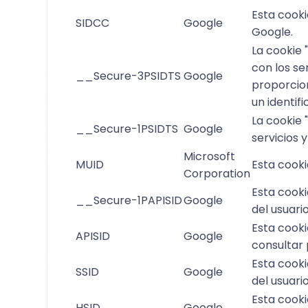
Esta cooki
SIDCC
Google
Google.
La cookie 
con los se
__Secure-3PSIDTS
Google
proporcion
un identifi
La cookie 
__Secure-1PSIDTS
Google
servicios 
Microsoft
MUID
Esta cooki
Corporation
Esta cooki
__Secure-1PAPISID
Google
del usuari
Esta cooki
APISID
Google
consultar
Esta cooki
SSID
Google
del usuari
Esta cooki
HSID
Google