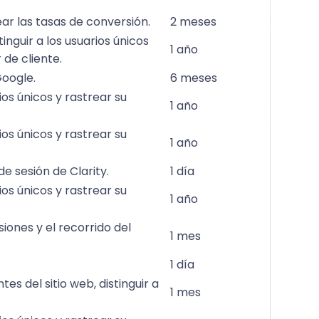
rear las tasas de conversión.
2 meses
inguir a los usuarios únicos
1 año
de cliente.
Google.
6 meses
ios únicos y rastrear su
1 año
ios únicos y rastrear su
1 año
e sesión de Clarity.
1 día
ios únicos y rastrear su
1 año
iones y el recorrido del
1 mes
1 día
tes del sitio web, distinguir a
1 mes