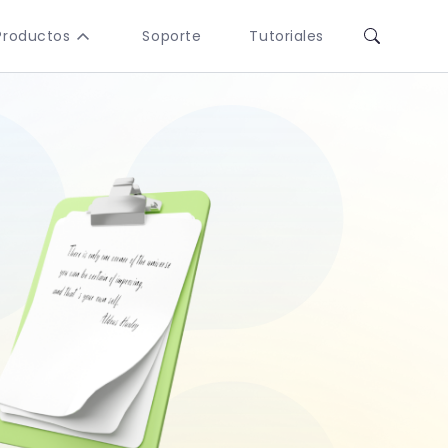
Productos
Soporte
Tutoriales
Desbloqueador
iOS
Desbloquea la
pantalla iOS y MDM
en minutos
Desbloqueador
Android
Eliminar el código de
acceso de la
pantalla de Android
y Samsung FRP
Desbloqueador
de activación
iOS
Rápido para omitir el