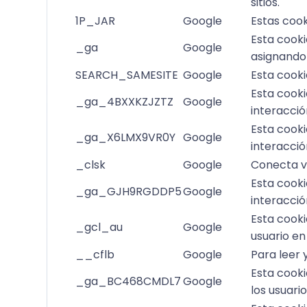
sitios.
1P_JAR
Google
Estas cook
Esta cooki
_ga
Google
asignando
SEARCH_SAMESITE
Google
Esta cooki
Esta cooki
_ga_4BXXKZJZTZ
Google
interacció
Esta cooki
_ga_X6LMX9VR0Y
Google
interacció
_clsk
Google
Conecta va
Esta cooki
_ga_GJH9RGDDP5
Google
interacció
Esta cooki
_gcl_au
Google
usuario en
__cflb
Google
Para leer y
Esta cookie
_ga_BC468CMDL7
Google
los usuari