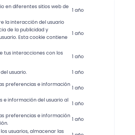
io en diferentes sitios web de
1 año
 la interacción del usuario
cia de la publicidad y
1 año
suario. Esta cookie contiene
 tus interacciones con los
1 año
del usuario.
1 año
las preferencias e información
1 año
 e información del usuario al
1 año
las preferencias e información
1 año
ión.
 los usuarios, almacenar las
1 año