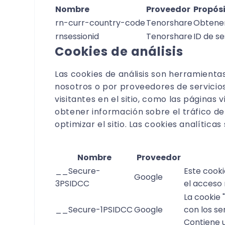
Nombre
Proveedor
Propós
rn-curr-country-code
Tenorshare
Obtener 
rnsessionid
Tenorshare
ID de se
Cookies de análisis
Las cookies de análisis son herramientas 
nosotros o por proveedores de servicios
visitantes en el sitio, como las páginas 
obtener información sobre el tráfico del 
optimizar el sitio. Las cookies analític
Nombre
Proveedor
__Secure-
Este cooki
Google
3PSIDCC
el acceso 
La cookie 
__Secure-1PSIDCC
Google
con los se
Contiene u