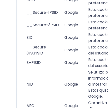
preferenci
Esta cooki
__Secure-1PSID
Google
preferenci
Esta cooki
__Secure-3PSID
Google
preferenci
Esta cooki
SID
Google
preferenci
__Secure-
Esta cooki
Google
3PAPISID
del usuari
Esta cooki
SAPISID
Google
del usuari
Se utiliza
informació
NID
Google
a mostrar 
Estos ajus
Google.
Garantiza 
AEC
Google